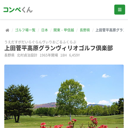
ゴルフ場一覧
日本
関東・甲信越
長野県
上田菅平高原グラン
うえだすがだいらぐらんヴぃりおごるふくらぶ
上田菅平高原グランヴィリオゴルフ倶楽部
長野県
北村貞治設計
1965年開場
18H
6,459Y