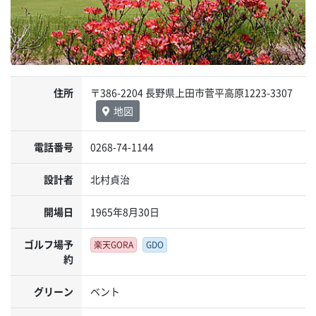
住所
〒386-2204 長野県上田市菅平高原1223-3307
地図
電話番号
0268-74-1144
設計者
北村貞治
開場日
1965年8月30日
ゴルフ場予
楽天GORA
GDO
約
グリーン
ベント