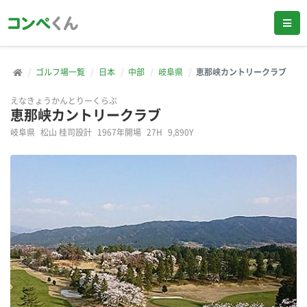
ゴルフ場一覧
日本
中部
岐阜県
恵那峡カントリークラブ
えなきょうかんとりーくらぶ
恵那峡カントリークラブ
岐阜県
松山 桂司設計
1967年開場
27H
9,890Y