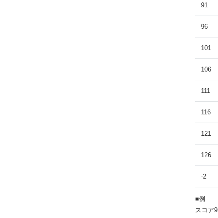
91
96
101
106
111
116
121
126
-2
■例
スコア95