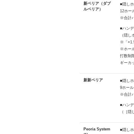
新ペリア（ダブ
■隠し
ルペリア）
12ホー
※合計パ
■ハン
（隠しホ
※「×
※ホー
打数制
ギーカ
新新ペリア
■隠し
9ホール
※合計パ
■ハン
（［隠
Peoria System
■隠し