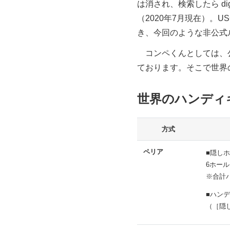
は消され、検索したら dig
（2020年7月現在）。U
き、今回のような非公式
コンペくんとしては、公
ております。そこで世界
世界のハンディ
方式
ペリア
■隠し
6ホール
※合計パ
■ハン
（［隠