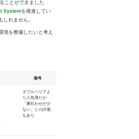
ジで見ることができました
p System
を推進してい
もしれません。
環境を整備したいと考え
。
備考
ダブルペリアよ
り人気薄だが
「番狂わせが少
ない」との評価
もあり
プ