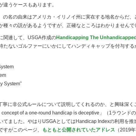
が違うケースもあります。
ia）の名の由来はアメリカ・イリノイ州に実在する地名からだ
か種々の説があるようですが、正確なところはわかりませんで
関連して、USGA作成の
Handicapping The Unhandicappe
持たないゴルファーにいかにしてハンディキャップを付与する
System
tem
ay System"
丁寧に非公式ルールについて説明してくれるのか、と興味深く
cept of a one-round handicap is deceptive」（
ました。やはりUSGAとしてはHandicap Indexの利用
ですがこのページ、
もともと公開されていたアドレス
（201