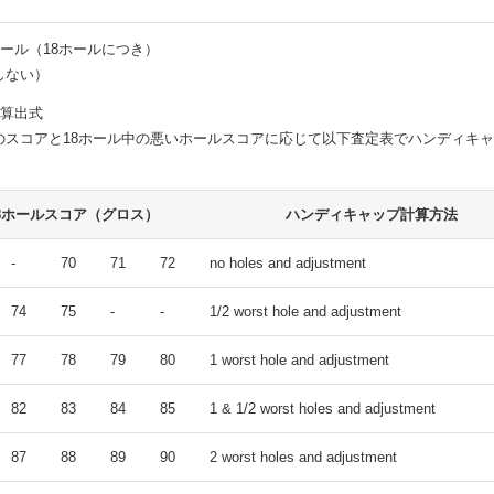
ホール（18ホールにつき）
しない）
デ算出式
のスコアと18ホール中の悪いホールスコアに応じて以下査定表でハンディキ
8ホールスコア（グロス）
ハンディキャップ計算方法
-
70
71
72
no holes and adjustment
74
75
-
-
1/2 worst hole and adjustment
77
78
79
80
1 worst hole and adjustment
82
83
84
85
1 & 1/2 worst holes and adjustment
87
88
89
90
2 worst holes and adjustment