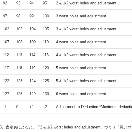
92
93
94
95
2 & 1/2 worst holes and adjustment
97
98
99
100
3 worst holes and adjustment
102
103
104
105
3 & 1/2 worst holes and adjustment
107
108
109
110
4 worst holes and adjustment
112
113
114
115
4 & 1/2 worst holes and adjustment
117
118
119
120
5 worst holes and adjustment
122
123
124
125
5 & 1/2 worst holes and adjustment
127
128
129
130
6 worst holes and adjustment
-1
0
+1
+2
Adjustment to Deduction *Maximum deducti
、査定表によると、「2 & 1/2 worst holes and adjustment」つまり「悪