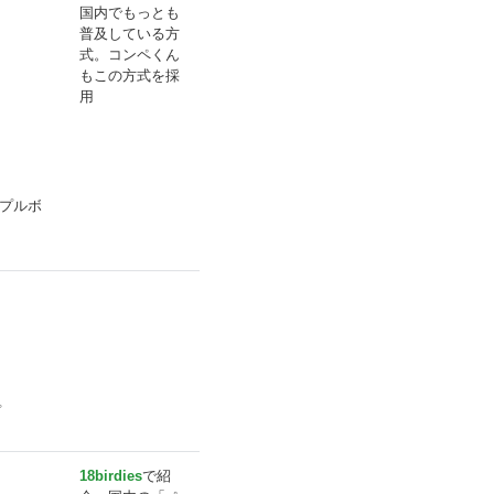
国内でもっとも
普及している方
式。コンペくん
もこの方式を採
用
プルボ
プ
18birdies
で紹