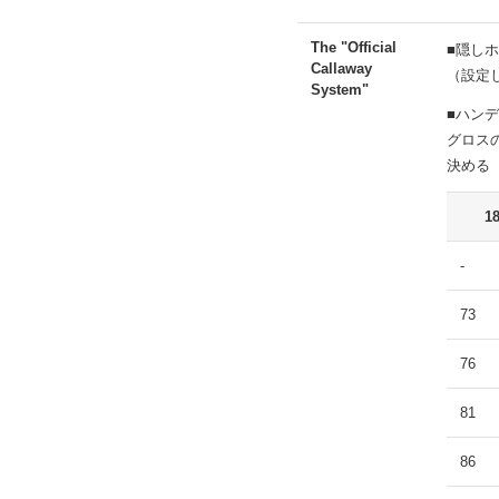
The "Official
■隠し
Callaway
（設定
System"
■ハン
グロス
決める
1
-
73
76
81
86