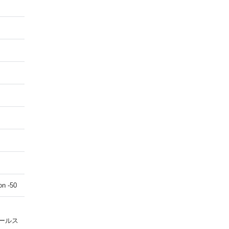
on -50
いホールス