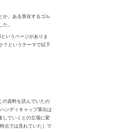
、とか、ある実在するゴル
した。
d
というページがありま
か？というテーマで以下
この資料を読んでいたの
1ラウンドのハンディキャップ算出は
を推進していくとの立場に変
9年時点では見れていた）で