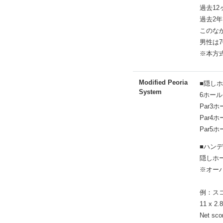
過去12
過去2
このな
男性は
※本方
Modified Peoria
■隠し
System
6ホール
Par3
Par4
Par5
■ハン
隠しホー
※オーバ
例：ス
11 x 2.
Net scor