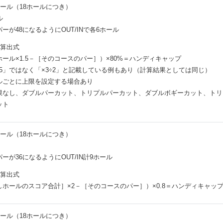
ホール（18ホールにつき）
ル
ーが48になるようにOUT/INで各6ホール
デ算出式
ール×1.5－［そのコースのパー］）×80%＝ハンディキャップ
1.5」ではなく「×3÷2」と記載している例もあり（計算結果としては同じ）
ルごとに上限を設定する場合あり
限なし、ダブルパーカット、トリプルパーカット、ダブルボギーカット、トリ
ット
ホール（18ホールにつき）
ーが36になるようにOUT/IN計9ホール
デ算出式
しホールのスコア合計］×2－［そのコースのパー］）×0.8＝ハンディキャッ
ホール（18ホールにつき）