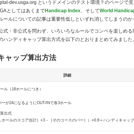
ital-dev.usga.org というドメインのテスト環境？のペー
SGAとしてはあくまで
Handicap Index
、そして
World Handica
ルールについての記事は重要性低しといずれ消してしまうのか
式・非公式を問わず、いろいろなルールでコンペを楽しめる
のハンディキャップ算出方式を以下のとおりまとめてみました
キャップ算出方法
詳細
ホール（18ホールにつき）
ーが24になるようにOUT/INで各3ホール
デ算出式
しホールのスコア合計］×3－［そのコースのパー］）×0.8＝ハンディキャッ