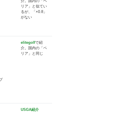
介。国内の「ペ
リア」と似てい
るが、「×0.8」
がない
elitegolf
で紹
介。国内の「ペ
リア」と同じ
プ
USGA紹介