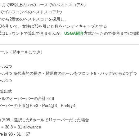
ヶ月で68以上のparのコースでのベストスコア3つ
年でゴルフコンペのベストスコア1つ
かから2番めのベストスコアを採用し、
70を引いて、女性は73を引いた数をハンディキャップとする
式は1ラウンドで算出できませんが、
USGA紹介
方式だったので参考までに掲
ホール（18ホールにつき）
ホール1つ
ホール4つ ※代表的の長さ・難易度のホールをフロント9・バック9から2つずつ
ホール1つ
デ算出式
ルのオーバーパーの合計×2.8
ーパーの上限はPar3・Par4は3、Par5は4
コア98、選択した6ホールで11オーバーだった場合
8 = 30.8 = 31 allowance
e is 98 - 31 = 67