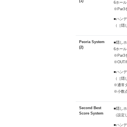
(1)
6ホール
※Par3
■ハン
（［隠
Peoria System
■隠し
(2)
6ホール
※Par3
※OUT
■ハン
（［隠
※通常
※小数
Second Best
■隠し
Score System
（設定
■ハン