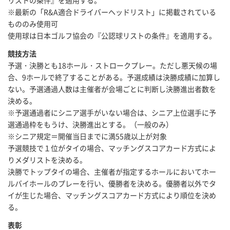
リストの条件』を適用する。
※最新の「R&A適合ドライバーヘッドリスト」に掲載されている
もののみ使用可
使用球は日本ゴルフ協会の『公認球リストの条件』を適用する。
競技方法
予選・決勝とも18ホール・ストロークプレー。ただし悪天候の場
合、9ホールで終了することがある。予選成績は決勝成績に加算し
ない。予選通過人数は主催者が会場ごとに判断し決勝進出者数を
決める。
※予選通過者にシニア選手がいない場合は、シニア上位選手に予
選通過枠をもうけ、決勝進出とする。（一般のみ）
※シニア規定＝開催当日までに満55歳以上が対象
予選競技で１位がタイの場合、マッチングスコアカード方式によ
りメダリストを決める。
決勝でトップタイの場合、主催者が指定するホールにおいてホー
ルバイホールのプレーを行い、優勝者を決める。優勝者以外でタ
イが生じた場合、マッチングスコアカード方式により順位を決め
る。
表彰