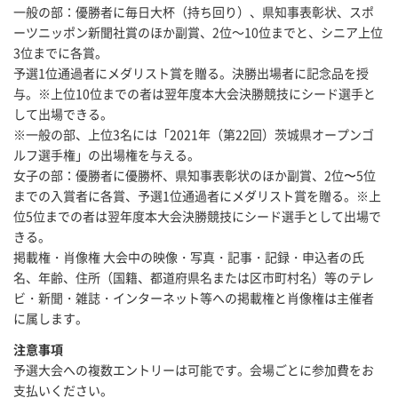
一般の部：優勝者に毎日大杯（持ち回り）、県知事表彰状、スポ
ーツニッポン新聞社賞のほか副賞、2位～10位までと、シニア上位
3位までに各賞。
予選1位通過者にメダリスト賞を贈る。決勝出場者に記念品を授
与。※上位10位までの者は翌年度本大会決勝競技にシード選手と
して出場できる。
※一般の部、上位3名には「2021年（第22回）茨城県オープンゴ
ルフ選手権」の出場権を与える。
女子の部：優勝者に優勝杯、県知事表彰状のほか副賞、2位〜5位
までの入賞者に各賞、予選1位通過者にメダリスト賞を贈る。※上
位5位までの者は翌年度本大会決勝競技にシード選手として出場で
きる。
掲載権・肖像権 大会中の映像・写真・記事・記録・申込者の氏
名、年齢、住所（国籍、都道府県名または区市町村名）等のテレ
ビ・新聞・雑誌・インターネット等への掲載権と肖像権は主催者
に属します。
注意事項
予選大会への複数エントリーは可能です。会場ごとに参加費をお
支払いください。