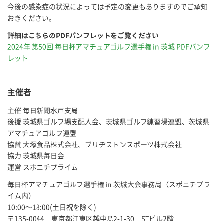
今後の感染症の状況によっては予定の変更もありますのでご承知
おきください。
詳細はこちらのPDFパンフレットをご覧ください
2024年 第50回 毎日杯アマチュアゴルフ選手権 in 茨城 PDFパンフ
レット
主催者
主催 毎日新聞水戸支局
後援 茨城県ゴルフ場支配人会、茨城県ゴルフ練習場連盟、茨城県
アマチュアゴルフ連盟
協賛 大塚食品株式会社、ブリヂストンスポーツ株式会社
協力 茨城県毎日会
運営 スポニチプライム
毎日杯アマチュアゴルフ選手権 in 茨城大会事務局（スポニチプラ
イム内）
10:00～18:00(土日祝を除く)
〒135-0044 東京都江東区越中島2-1-30 STビル2階