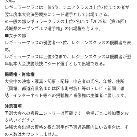
表彰。
レギュラークラスは上位5位、シニアクラスは上位3位までの者が
翌年度本大会決勝競技にシード選手として出場できる。
※一般の部レギュラークラスの上位3名には「2025年（第26回）
茨城県オープンゴルフ選手権」の出場権を与える。
■女子の部
レギュラークラスの優勝者～3位、レジェンズクラスの優勝者を表
彰。
レギュラークラスは上位3位まで、レジェンズクラスは優勝者が翌
年度本大会決勝競技にシード選手として出場できる。
掲載権・肖像権
大会中の映像・写真・記事・記録・申込者の氏名、年齢、住所
（国籍、都道府県名または区市町村名）等のテレビ・新聞・雑
誌・インターネット等への掲載権と肖像権は主催者に属します。
注意事項
予選大会への複数エントリーは可能です。会場ごとに参加費をお
支払いください。
決勝大会出場の資格を得た選手が予選通過圏内にいる場合は、そ
の人数はカウントしません。