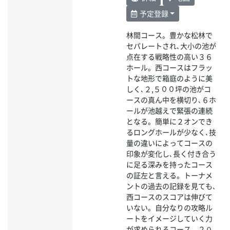
予定登録
林間コース。豊かな松林で
セパレートされ､大小の池が
点在する戦略性の高い３６
ホール。西コースはフラッ
トな地形で箱庭のように美
しく､２,５００坪の池がコ
ースの真ん中を横切り､６ホ
ールが池越えで緊張の連続
となる。簡単に２オンでき
るロングホールが少なく､技
量の違いによってコースの
印象が変化し､長く付き合う
に足る深みを持ったコース
の証左と言える。トーナメ
ントの過去の記録を見ても､
西コースのスコアは伸びて
いない。自分なりの攻略ル
ートをイメージしていく力
が求められるコース。２０