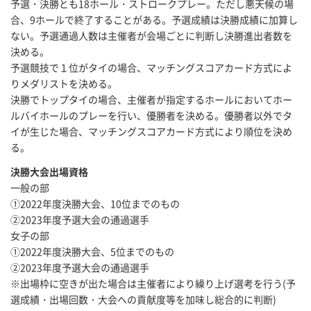
予選・決勝とも18ホール・ストロークプレー。ただし悪天候の場
合、9ホールで終了することがある。予選成績は決勝成績に加算し
ない。予選通過人数は主催者が会場ごとに判断し決勝進出者数を
決める。
予選競技で１位がタイの場合、マッチングスコアカード方式によ
りメダリストを決める。
決勝でトップタイの場合、主催者が指定するホールにおいてホー
ルバイホールのプレーを行い、優勝者を決める。優勝者以外でタ
イが生じた場合、マッチングスコアカード方式により順位を決め
る。
決勝大会出場資格
一般の部
①2022年度決勝大会、10位までのもの
②2023年度予選大会の通過選手
女子の部
①2022年度決勝大会、5位までのもの
②2023年度予選大会の通過選手
※出場枠に空きが出た場合は主催者により繰り上げ選考を行う(予
選成績・出場回数・大会への貢献度等を加味し総合的に判断)