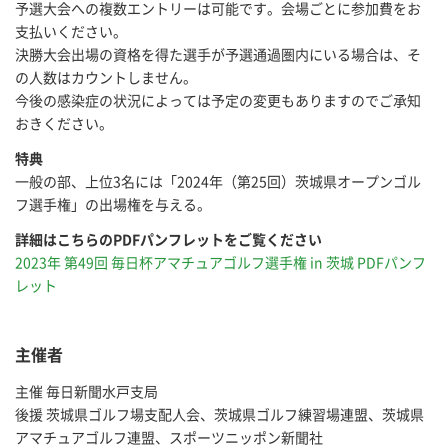
予選大会への複数エントリーは可能です。会場ごとに参加費をお
支払いください。
決勝大会出場の資格を得た選手が予選通過圏内にいる場合は、そ
の人数はカウントしません。
今後の感染症の状況によっては予定の変更もありますのでご承知
おきください。
特典
一般の部、上位3名には「2024年（第25回）茨城県オープンゴル
フ選手権」の出場権を与える。
詳細はこちらのPDFパンフレットをご覧ください
2023年 第49回 毎日杯アマチュアゴルフ選手権 in 茨城 PDFパンフ
レット
主催者
主催 毎日新聞水戸支局
後援 茨城県ゴルフ場支配人会、茨城県ゴルフ練習場連盟、茨城県
アマチュアゴルフ連盟、スポーツニッポン新聞社