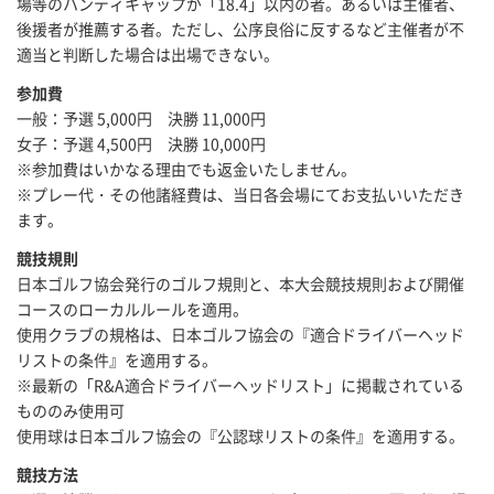
場等のハンディキャップが「18.4」以内の者。あるいは主催者、
後援者が推薦する者。ただし、公序良俗に反するなど主催者が不
適当と判断した場合は出場できない。
参加費
一般：予選 5,000円 決勝 11,000円
女子：予選 4,500円 決勝 10,000円
※参加費はいかなる理由でも返金いたしません。
※プレー代・その他諸経費は、当日各会場にてお支払いいただき
ます。
競技規則
日本ゴルフ協会発行のゴルフ規則と、本大会競技規則および開催
コースのローカルルールを適用。
使用クラブの規格は、日本ゴルフ協会の『適合ドライバーヘッド
リストの条件』を適用する。
※最新の「R&A適合ドライバーヘッドリスト」に掲載されている
もののみ使用可
使用球は日本ゴルフ協会の『公認球リストの条件』を適用する。
競技方法