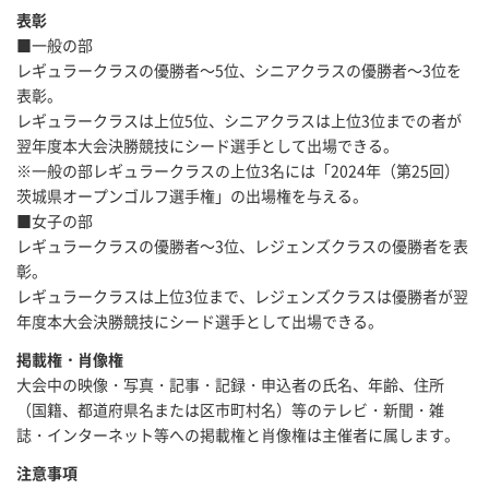
表彰
■一般の部
レギュラークラスの優勝者～5位、シニアクラスの優勝者～3位を
表彰。
レギュラークラスは上位5位、シニアクラスは上位3位までの者が
翌年度本大会決勝競技にシード選手として出場できる。
※一般の部レギュラークラスの上位3名には「2024年（第25回）
茨城県オープンゴルフ選手権」の出場権を与える。
■女子の部
レギュラークラスの優勝者～3位、レジェンズクラスの優勝者を表
彰。
レギュラークラスは上位3位まで、レジェンズクラスは優勝者が翌
年度本大会決勝競技にシード選手として出場できる。
掲載権・肖像権
大会中の映像・写真・記事・記録・申込者の氏名、年齢、住所
（国籍、都道府県名または区市町村名）等のテレビ・新聞・雑
誌・インターネット等への掲載権と肖像権は主催者に属します。
注意事項