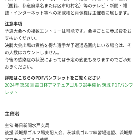
（国籍、都道府県名または区市町村名）等のテレビ・新聞・雑
誌・インターネット等への掲載権と肖像権は主催者に属します。
注意事項
予選大会への複数エントリーは可能です。会場ごとに参加費をお
支払いください。
決勝大会出場の資格を得た選手が予選通過圏内にいる場合は、そ
の人数はカウントしません。
今後の感染症の状況によっては予定の変更もありますのでご承知
おきください。
詳細はこちらのPDFパンフレットをご覧ください
2024年 第50回 毎日杯アマチュアゴルフ選手権 in 茨城 PDFパンフ
レット
主催者
主催 毎日新聞水戸支局
後援 茨城県ゴルフ場支配人会、茨城県ゴルフ練習場連盟、茨城県
アマチュアゴルフ連盟