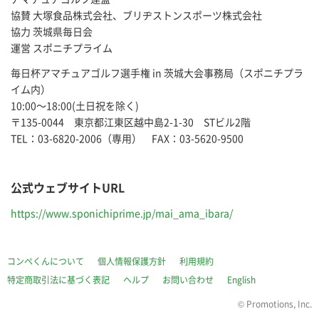
協賛 大塚食品株式会社、ブリヂストンスポーツ株式会社
協力 茨城県毎日会
運営 スポニチプライム
毎日杯アマチュアゴルフ選手権 in 茨城大会事務局（スポニチプラ
イム内）
10:00～18:00(土日祝を除く)
〒135-0044 東京都江東区越中島2-1-30 STビル2階
TEL：03-6820-2006（専用） FAX：03-5620-9500
公式ウェブサイトURL
https://www.sponichiprime.jp/mai_ama_ibara/
コンペくんについて
個人情報保護方針
利用規約
特定商取引法に基づく表記
ヘルプ
お問い合わせ
English
©
Promotions, Inc.