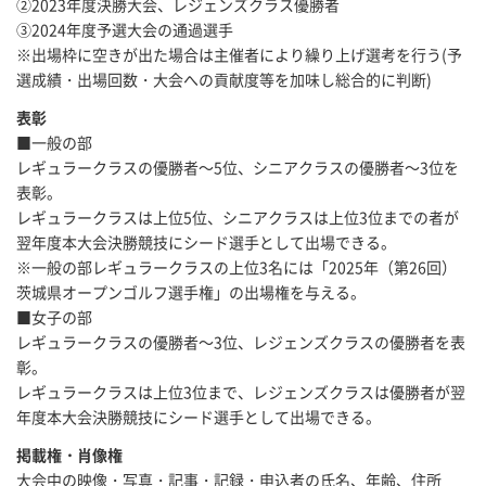
②2023年度決勝大会、レジェンズクラス優勝者
③2024年度予選大会の通過選手
※出場枠に空きが出た場合は主催者により繰り上げ選考を行う(予
選成績・出場回数・大会への貢献度等を加味し総合的に判断)
表彰
■一般の部
レギュラークラスの優勝者～5位、シニアクラスの優勝者～3位を
表彰。
レギュラークラスは上位5位、シニアクラスは上位3位までの者が
翌年度本大会決勝競技にシード選手として出場できる。
※一般の部レギュラークラスの上位3名には「2025年（第26回）
茨城県オープンゴルフ選手権」の出場権を与える。
■女子の部
レギュラークラスの優勝者～3位、レジェンズクラスの優勝者を表
彰。
レギュラークラスは上位3位まで、レジェンズクラスは優勝者が翌
年度本大会決勝競技にシード選手として出場できる。
掲載権・肖像権
大会中の映像・写真・記事・記録・申込者の氏名、年齢、住所