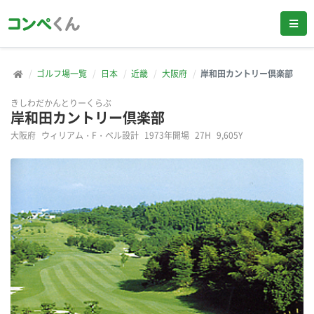
ゴルフ場一覧
日本
近畿
大阪府
岸和田カントリー倶楽部
きしわだかんとりーくらぶ
岸和田カントリー倶楽部
大阪府
ウィリアム・F・ベル設計
1973年開場
27H
9,605Y