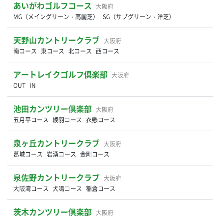
あいがわゴルフコース
大阪府
MG（メイングリーン・高麗芝）
SG（サブグリーン・洋芝）
天野山カントリークラブ
大阪府
南コース
東コース
北コース
西コース
アートレイクゴルフ倶楽部
大阪府
OUT
IN
池田カンツリー倶楽部
大阪府
五月平コース
綾羽コース
衣懸コース
泉ヶ丘カントリークラブ
大阪府
葛城コース
岩湧コース
金剛コース
泉佐野カントリークラブ
大阪府
大阪湾コース
犬鳴コース
稲倉コース
茨木カンツリー倶楽部
大阪府