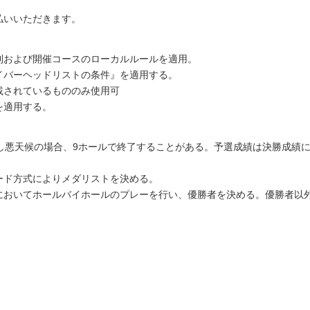
払いいただきます。
則および開催コースのローカルルールを適用。
イバーヘッドリストの条件』を適用する。
載されているもののみ使用可
を適用する。
し悪天候の場合、9ホールで終了することがある。予選成績は決勝成績
ード方式によりメダリストを決める。
においてホールバイホールのプレーを行い、優勝者を決める。優勝者以