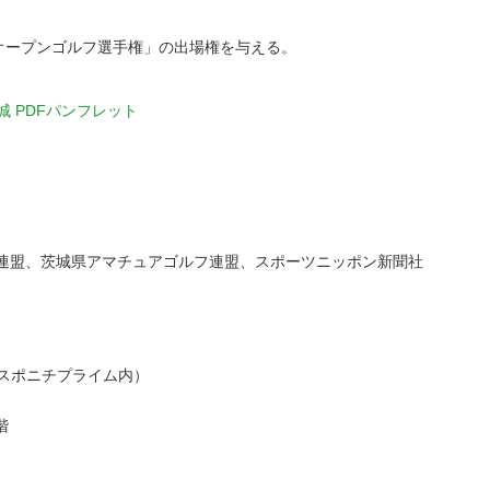
県オープンゴルフ選手権」の出場権を与える。
茨城 PDFパンフレット
場連盟、茨城県アマチュアゴルフ連盟、スポーツニッポン新聞社
（スポニチプライム内）
階