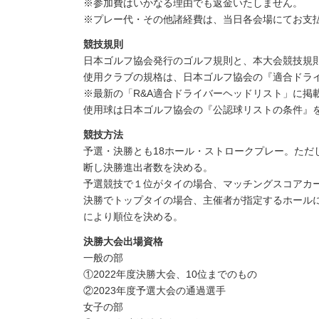
※参加費はいかなる理由でも返金いたしません。
※プレー代・その他諸経費は、当日各会場にてお支
競技規則
日本ゴルフ協会発行のゴルフ規則と、本大会競技規
使用クラブの規格は、日本ゴルフ協会の『適合ドラ
※最新の「R&A適合ドライバーヘッドリスト」に掲
使用球は日本ゴルフ協会の『公認球リストの条件』
競技方法
予選・決勝とも18ホール・ストロークプレー。ただ
断し決勝進出者数を決める。
予選競技で１位がタイの場合、マッチングスコアカ
決勝でトップタイの場合、主催者が指定するホール
により順位を決める。
決勝大会出場資格
一般の部
①2022年度決勝大会、10位までのもの
②2023年度予選大会の通過選手
女子の部