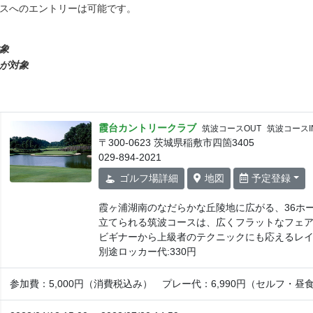
ラスへのエントリーは可能です。
対象
上が対象
霞台カントリークラブ
筑波コースOUT
筑波コースI
〒300-0623 茨城県稲敷市四箇3405
029-894-2021
ゴルフ場
詳細
地図
予定登録
霞ヶ浦湖南のなだらかな丘陵地に広がる、36ホ
立てられる筑波コースは、広くフラットなフェ
ビギナーから上級者のテクニックにも応えるレイ
別途ロッカー代:330円
参加費：5,000円（消費税込み） プレー代：6,990円（セルフ・昼