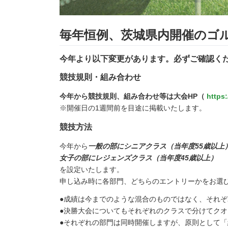
毎年恒例、茨城県内開催のゴ
今年より以下変更があります。必ずご確認く
競技規則・組み合わせ
今年から競技規則、組み合わせ等は大会HP（
https
※開催日の1週間前を目途に掲載いたします。
競技方法
今年から
一般の部にシニアクラス（当年度55歳以上
女子の部にレジェンズクラス（当年度45歳以上）
を設定いたします。
申し込み時に各部門、どちらのエントリーかをお選
●成績は今までのような混合のものではなく、それ
●決勝大会についてもそれぞれのクラスで分けてク
●それぞれの部門は同時開催しますが、原則として