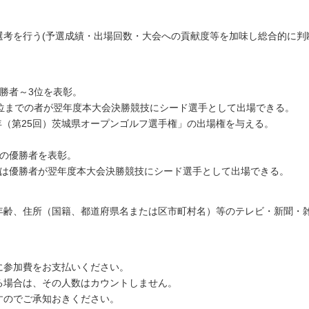
考を行う(予選成績・出場回数・大会への貢献度等を加味し総合的に判
勝者～3位を表彰。
位までの者が翌年度本大会決勝競技にシード選手として出場できる。
年（第25回）茨城県オープンゴルフ選手権」の出場権を与える。
スの優勝者を表彰。
スは優勝者が翌年度本大会決勝競技にシード選手として出場できる。
年齢、住所（国籍、都道府県名または区市町村名）等のテレビ・新聞・
に参加費をお支払いください。
る場合は、その人数はカウントしません。
すのでご承知おきください。