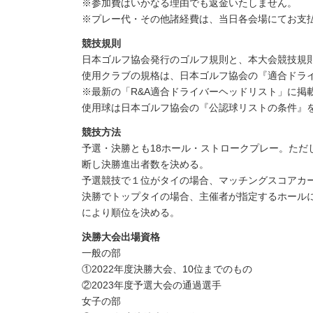
※参加費はいかなる理由でも返金いたしません。
※プレー代・その他諸経費は、当日各会場にてお支
競技規則
日本ゴルフ協会発行のゴルフ規則と、本大会競技規
使用クラブの規格は、日本ゴルフ協会の『適合ドラ
※最新の「R&A適合ドライバーヘッドリスト」に掲
使用球は日本ゴルフ協会の『公認球リストの条件』
競技方法
予選・決勝とも18ホール・ストロークプレー。ただ
断し決勝進出者数を決める。
予選競技で１位がタイの場合、マッチングスコアカ
決勝でトップタイの場合、主催者が指定するホール
により順位を決める。
決勝大会出場資格
一般の部
①2022年度決勝大会、10位までのもの
②2023年度予選大会の通過選手
女子の部