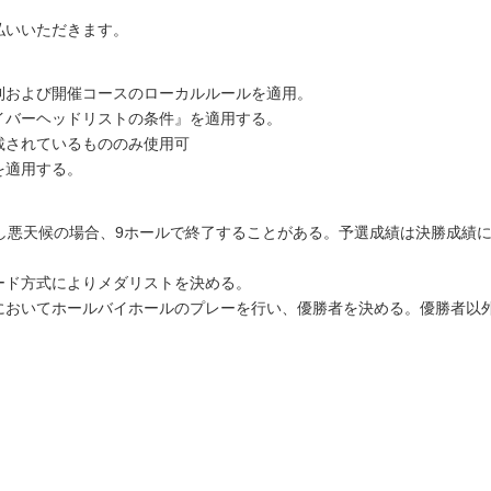
払いいただきます。
則および開催コースのローカルルールを適用。
イバーヘッドリストの条件』を適用する。
載されているもののみ使用可
を適用する。
し悪天候の場合、9ホールで終了することがある。予選成績は決勝成績
ード方式によりメダリストを決める。
においてホールバイホールのプレーを行い、優勝者を決める。優勝者以