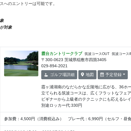
ラスへのエントリーは可能です。
対象
上が対象
霞台カントリークラブ
筑波コースOUT
筑波コースI
〒300-0623 茨城県稲敷市四箇3405
029-894-2021
ゴルフ場
詳細
地図
予定登録
霞ヶ浦湖南のなだらかな丘陵地に広がる、36ホ
立てられる筑波コースは、広くフラットなフェ
ビギナーから上級者のテクニックにも応えるレイ
別途ロッカー代:330円
参加費：4,500円（消費税込み） プレー代：6,990円（セルフ・昼