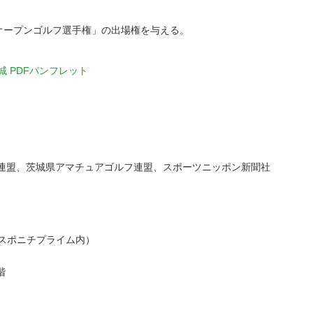
県オープンゴルフ選手権」の出場権を与える。
茨城 PDFパンフレット
場連盟、茨城県アマチュアゴルフ連盟、スポーツニッポン新聞社
（スポニチプライム内）
階