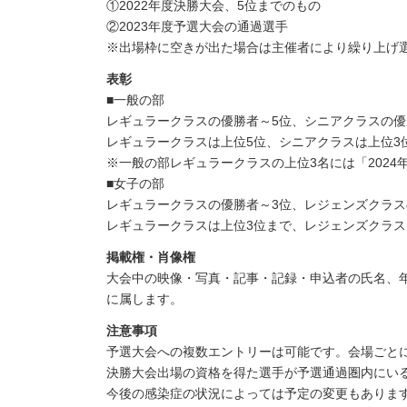
①2022年度決勝大会、5位までのもの
②2023年度予選大会の通過選手
※出場枠に空きが出た場合は主催者により繰り上げ選
表彰
■一般の部
レギュラークラスの優勝者～5位、シニアクラスの優
レギュラークラスは上位5位、シニアクラスは上位3
※一般の部レギュラークラスの上位3名には「2024
■女子の部
レギュラークラスの優勝者～3位、レジェンズクラ
レギュラークラスは上位3位まで、レジェンズクラ
掲載権・肖像権
大会中の映像・写真・記事・記録・申込者の氏名、
に属します。
注意事項
予選大会への複数エントリーは可能です。会場ごと
決勝大会出場の資格を得た選手が予選通過圏内にい
今後の感染症の状況によっては予定の変更もありま